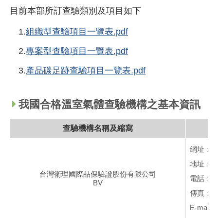
目前本部所訂查驗類別及項目如下
1.
組織型查驗項目一覽表.pdf
2.
專案型查驗項目一覽表.pdf
3.
產品碳足跡查驗項目一覽表.pdf
我國合格溫室氣體查驗機構之基本資訊
查驗機構名稱及縮寫
網址：
地址：台
台灣衛理國際品保驗證股份有限公司
電話：+88
BV
傳真：+88
E-mail：