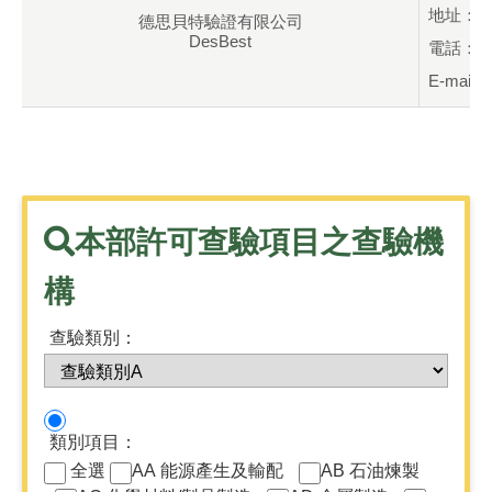
地址：新
德思貝特驗證有限公司
DesBest
電話：+88
E-mail：
本部許可查驗項目之查驗機
構
下
查驗類別：
拉
選
擇
擇
查
一
驗
類別項目：
查
類
全選
AA 能源產生及輸配
AB 石油煉製
詢
別