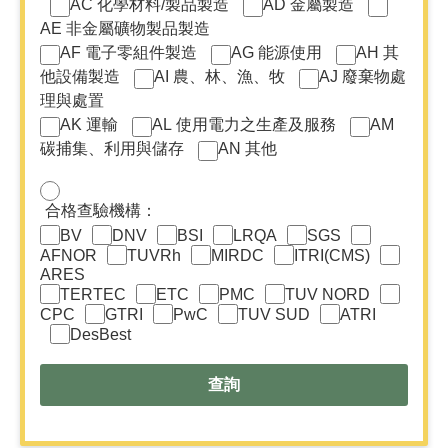
AC 化學材料/製品製造
AD 金屬製造
方
式
AE 非金屬礦物製品製造
-
AF 電子零組件製造
AG 能源使用
AH 其
類
他設備製造
AI 農、林、漁、牧
AJ 廢棄物處
別
理與處置
項
目
AK 運輸
AL 使用電力之生產及服務
AM
碳捕集、利用與儲存
AN 其他
擇
一
合格查驗機構：
查
BV
DNV
BSI
LRQA
SGS
詢
AFNOR
TUVRh
MIRDC
ITRI(CMS)
方
ARES
式
TERTEC
ETC
PMC
TUV NORD
-
CPC
GTRI
PwC
TUV SUD
ATRI
合
DesBest
格
查
驗
機
構